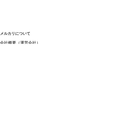
メルカリについて
会社概要（運営会社）
採用情報
プレスリリース
公式ブログ
プレスキット
メルカリUS
メルカリShops
m department（エムデパ）
ヘルプ
ヘルプセンター（ガイド・お問い合わせ）
メルカリShopsでショップを開設する
メルカリShops ショップ管理画面にログイン
メルカリShops出店者向けガイド