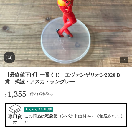
1
/
5
【最終値下げ】一番くじ エヴァンゲリオン2020 B
賞 式波・アスカ・ラングレー
1,355
(税込) 送料込み
¥
らくらくメルカリ便
この商品は
宅急便コンパクト
で配送されまし
専用資
(送料 ¥450)
た
材