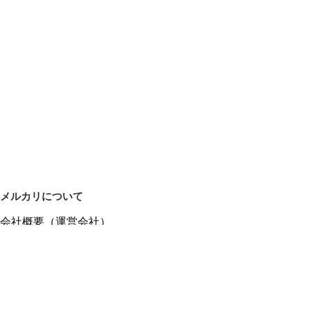
メルカリについて
会社概要（運営会社）
採用情報
プレスリリース
公式ブログ
プレスキット
メルカリUS
メルカリShops