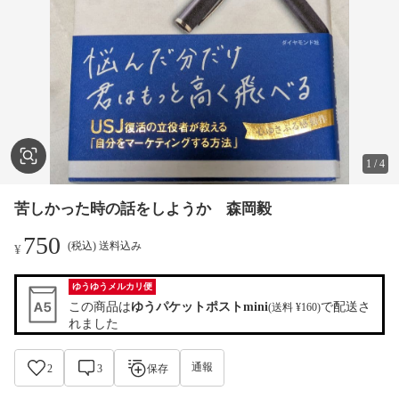
1
/
4
苦しかった時の話をしようか 森岡毅
750
(税込) 送料込み
¥
ゆうゆうメルカリ便
この商品は
ゆうパケットポストmini
で配送さ
(送料 ¥160)
れました
通報
2
3
保存