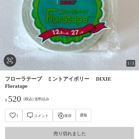
1
/
3
フローラテープ ミントアイボリー DIXIE
Floratape
520
(税込) 送料込み
¥
通報
1
コメント
保存
売り切れました