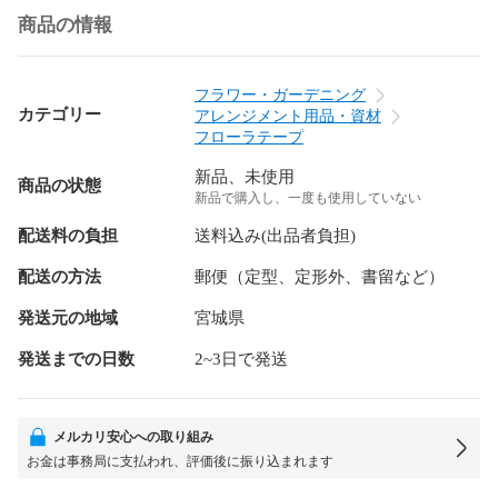
商品の情報
フラワー・ガーデニング
カテゴリー
アレンジメント用品・資材
フローラテープ
新品、未使用
商品の状態
新品で購入し、一度も使用していない
配送料の負担
送料込み(出品者負担)
配送の方法
郵便（定型、定形外、書留など）
発送元の地域
宮城県
発送までの日数
2~3日で発送
メルカリ安心への取り組み
お金は事務局に支払われ、評価後に振り込まれます