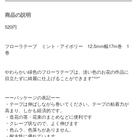
商品の説明
520円  

フローラテープ　ミント・アイボリー　12.5mm幅17m巻　1
巻

やわらかい緑色のフローラテープは、淡い色のお花の作品に
目立たずに綺麗に仕上げることができます*^^*

ーーパッケージの表記ーー

・テープは伸ばしながら巻いてください。テープの粘着力が
高まり、しかも経済的です。

・造花の茎・花束のまとめなどに便利です

・クレープ状なので、よく伸びます

・色ムラ、色落ちがありません。

・耐水性に優れています
