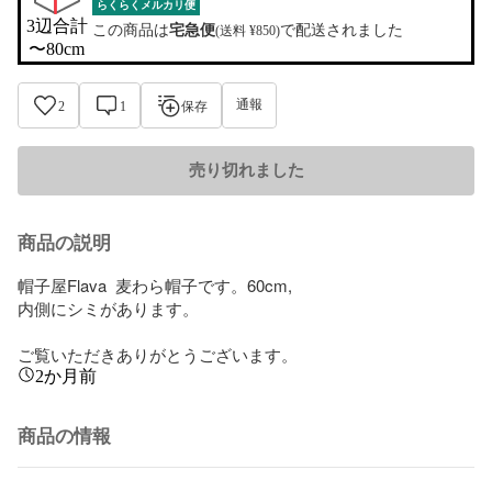
らくらくメルカリ便
3辺合計

この商品は
宅急便
で配送されました
(送料 ¥850)
〜80cm
通報
2
1
保存
売り切れました
商品の説明
帽子屋Flava  麦わら帽子です。60cm,

内側にシミがあります。

ご覧いただきありがとうございます。
2か月前
商品の情報