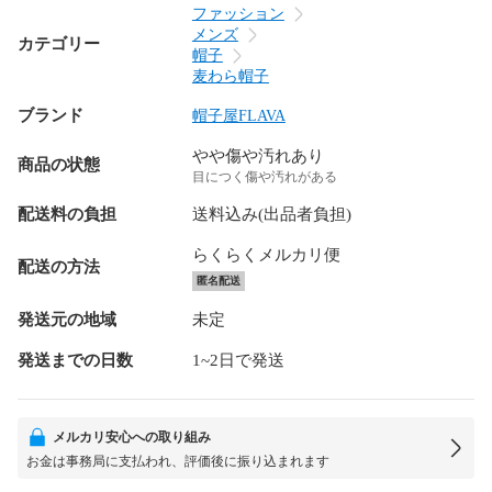
ファッション
メンズ
カテゴリー
帽子
麦わら帽子
ブランド
帽子屋FLAVA
やや傷や汚れあり
商品の状態
目につく傷や汚れがある
配送料の負担
送料込み(出品者負担)
らくらくメルカリ便
配送の方法
匿名配送
発送元の地域
未定
発送までの日数
1~2日で発送
メルカリ安心への取り組み
お金は事務局に支払われ、評価後に振り込まれます