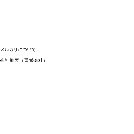
メルカリについて
会社概要（運営会社）
採用情報
プレスリリース
公式ブログ
プレスキット
メルカリUS
メルカリShops
m department（エムデパ）
ヘルプ
ヘルプセンター（ガイド・お問い合わせ）
メルカリShopsでショップを開設する