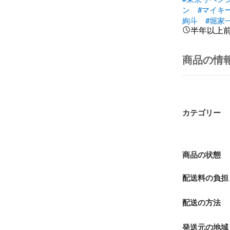
ン
#マイキ
絢斗
#堀家
半年以上
商品の情
カテゴリー
商品の状態
配送料の負担
配送の方法
発送元の地域