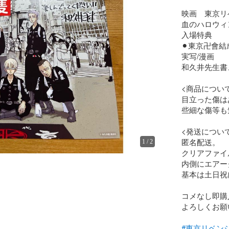
映画　東京リ
血のハロウィ
入場特典

⚫︎東京卍會結
実写/漫画

和久井先生書
<商品について
目立った傷は
些細な傷等も
<発送について
匿名配送。

1
/
2
クリアファイ
内側にエアー
基本は土日祝
コメなし即購
よろしくお願いし
#東京リベン