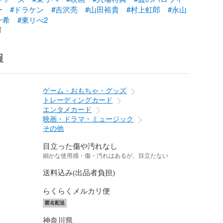
ー
#ドラケン
#吉沢亮
#山田裕貴
#村上虹郎
#永山
一希
#東リべ2
前
報
ゲーム・おもちゃ・グッズ
トレーディングカード
エンタメカード
映画・ドラマ・ミュージック
その他
目立った傷や汚れなし
細かな使用感・傷・汚れはあるが、目立たない
送料込み(出品者負担)
らくらくメルカリ便
匿名配送
神奈川県