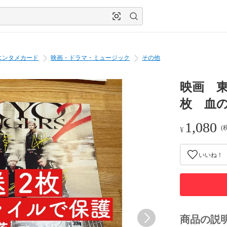
エンタメカード
映画・ドラマ・ミュージック
その他
映画 東
枚 血
1,080
(
¥
いいね！
商品の説