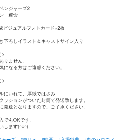
ベンジャーズ2

ン　運命

成ビジュアルフォトカード×2枚

き下ろしイラスト＆キャストサイン入り

>

ありません。

気になる方はご遠慮ください。

>

ルにいれて、厚紙ではさみ

クッションがついた封筒で発送致します。

に発送となりますので、ご了承ください。

入でもOKです。

ます(^○^)

ジャーズ
#東リべ
#映画
#入場特典
#血のハロウィ