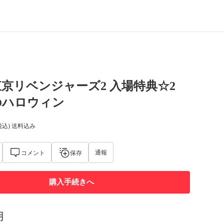
京リベンジャーズ2 入場特典☆2
のハロウィン
税込) 送料込み
通報
コメント
保存
購入手続きへ
明