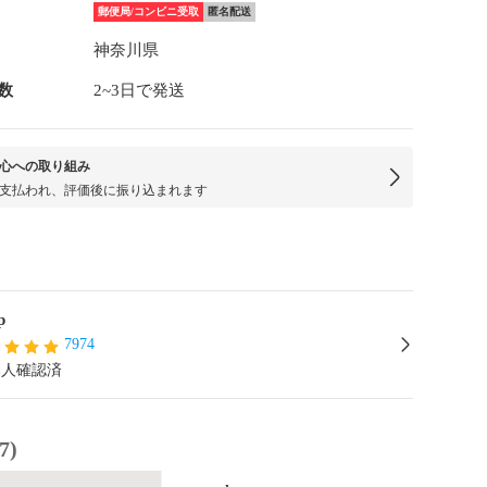
郵便局/コンビニ受取
匿名配送
神奈川県
数
2~3日で発送
心への取り組み
支払われ、評価後に振り込まれます
p
7974
本人確認済
7)