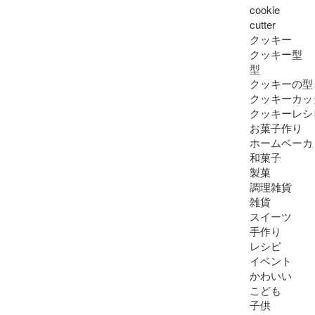
cookie

cutter

クッキー

クッキー型

型

クッキーの型

クッキーカッタ
クッキーレシピ
お菓子作り

ホームベーカリ
和菓子

製菓

調理雑貨

雑貨

スイーツ

手作り

レシピ

イベント

かわいい

こども

子供
