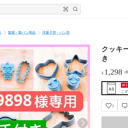
具
製菓・製パン用品
洋菓子型・パン型
クッキー
き
1,298
(
¥
ゆう
こ
3