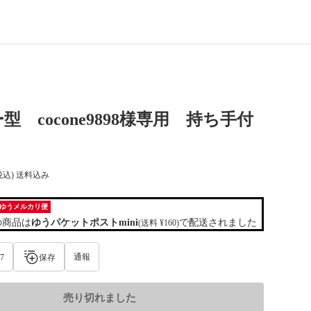
型 cocone9898様専用 持ち手付
税込) 送料込み
ゆうメルカリ便
の商品は
ゆうパケットポストmini
で配送されました
(送料 ¥160)
通報
7
保存
売り切れました