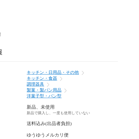
前
報
キッチン・日用品・その他
キッチン・食器
調理器具
製菓・製パン用品
洋菓子型・パン型
新品、未使用
新品で購入し、一度も使用していない
送料込み(出品者負担)
ゆうゆうメルカリ便