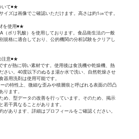
いて◾️★

サイズは画像でご確認いただけます。高さは約1㎝です。

材を使用◾️★

LA（ポリ乳酸）を使用しております。食品衛生法の一般
別規格に適合しており、公的機関の分析試験をクリアし
注意◾️★

固ですが熱に弱い素材です。使用後は食洗機や乾燥機、熱
ださい。40度以下のぬるま湯か水で洗い、自然乾燥させ
食器用洗剤は使用可能です。

ターの特性上、微細な歪みや積層痕と呼ばれる表面の凹凸
あります。

ため、型データの改善を行っています。そのため、掲示
と若干異なることがあります。

約があります、詳細はプロフィールをご確認ください。
