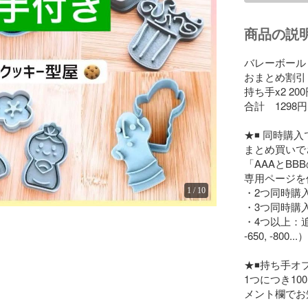
商品の説
バレーボール　5
おまとめ割引　-
持ち手x2 200
合計　1298円

★◾️ 同時購入
まとめ買いで
「AAAとB
専用ページを
・2つ同時購入：
1
/
10
・3つ同時購入：
・4つ以上：追加
-650, -800...）

★◾️持ち手オ
1つにつき1
メント欄でお