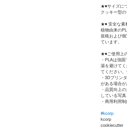
★◾️サイズにつ
クッキー型の
★◾️ 安全な素
植物由来のP
規格および個
ています。

★◾️ご使用上の
・PLAは強
湯を避けてく
てください。
・3Dプリン
がある場合が
・品質向上の
している写真
・商用利用制
#kcorp
kcorp

cookiecutter
