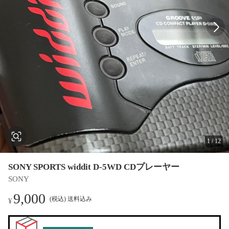
1
/
12
SONY SPORTS widdit D-5WD CDプレーヤー
SONY
9,000
(税込) 送料込み
¥