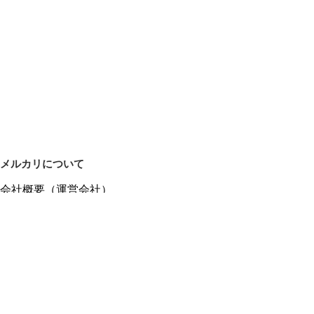
メルカリについて
会社概要（運営会社）
採用情報
プレスリリース
公式ブログ
プレスキット
メルカリUS
メルカリShops
m department（エムデパ）
ヘルプ