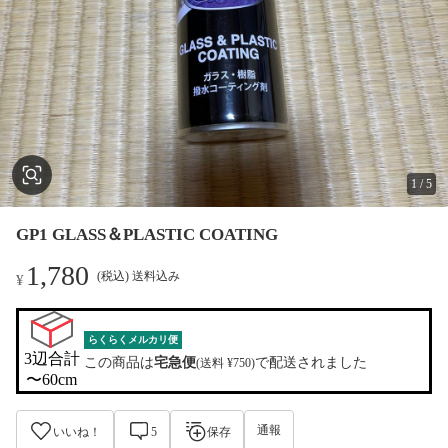
1
/
5
GP1 GLASS＆PLASTIC COATING
1,780
(税込) 送料込み
¥
らくらくメルカリ便
3辺合計

この商品は
宅急便
で配送されました
(送料 ¥750)
〜60cm
通報
いいね！
5
保存