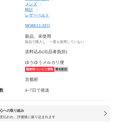
メンズ
時計
レザーベルト
MORELLATO
新品、未使用
新品で購入し、一度も使用していない
送料込み(出品者負担)
ゆうゆうメルカリ便
郵便局/コンビニ受取
匿名配送
京都府
数
4~7日で発送
心への取り組み
支払われ、評価後に振り込まれます