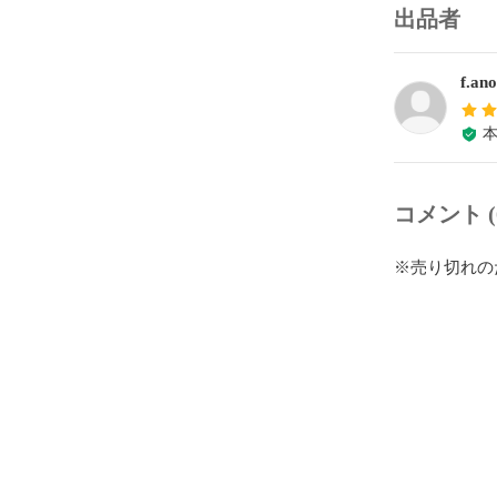
出品者
f.an
コメント (
※売り切れの