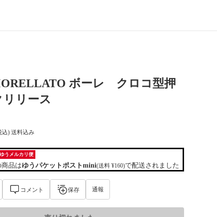
ORELLATO ボーレ クロコ型押
クリリース
税込) 送料込み
ゆうメルカリ便
の商品は
ゆうパケットポストmini
で配送されました
(送料 ¥160)
通報
コメント
保存