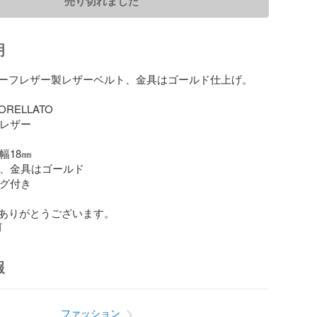
売り切れました
明
ーフレザー製レザーベルト、金具はゴールド仕上げ。

RELLATO

フレザー

幅18㎜

革製、金具はゴールド

タグ付き

ありがとうございます。
前
報
ファッション