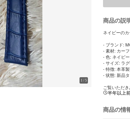
商品の説
ネイビーのカ
- ブランド: MO
- 素材: カー
- 色: ネイビー

- サイズ: ラグ
- 特徴: 本
- 状態: 新品
1
/
5
ご覧いただき
半年以上
商品の情