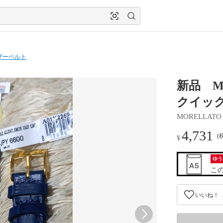
ザーベルト
新品 M
クイッ
MORELLATO
4,731
(
¥
ゆう
こ
いいね！