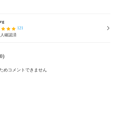
org
121
本人確認済
0)
ためコメントできません