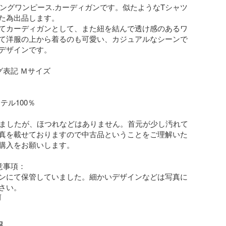
袖ロングワンピース.カーディガンです。似たようなTシャツ
た為出品します。

てカーディガンとして、また紐を結んで透け感のあるワ
て洋服の上から着るのも可愛い、カジュアルなシーンで
デザインです。

表記 Ｍサイズ

ル100％

しましたが、ほつれなどはありません。首元が少し汚れて
真を載せておりますので中古品ということをご理解いた
購入をお願いします。

事項：

ンにて保管していました。細かいデザインなどは写真に
さい。
前