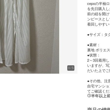
cepoの半
を先日購入し
前の紐を開け
ンピースとし
着回しやすい
●サイズ：タグ
●素材：

裏地 ポリエステ
●状態：

2～3回着用
いますが、写
1
/
5
だいた上でご
●その他、注意
自宅マンショ
てご確認くだ
半年以上