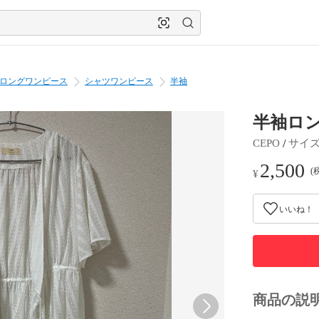
ロングワンピース
シャツワンピース
半袖
半袖ロ
 / 
CEPO
サイ
2,500
(
¥
いいね！
商品の説