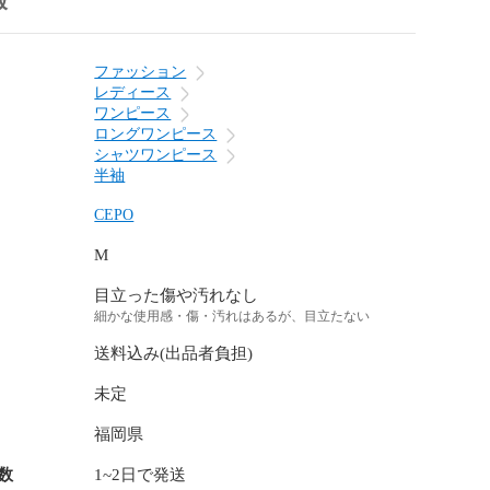
報
ファッション
レディース
ワンピース
ロングワンピース
シャツワンピース
半袖
CEPO
M
目立った傷や汚れなし
細かな使用感・傷・汚れはあるが、目立たない
送料込み(出品者負担)
未定
福岡県
数
1~2日で発送