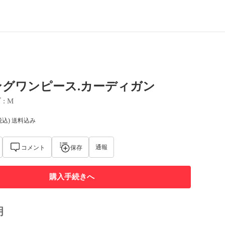
ングワンピース.カーディガン
ズ
 : 
M
税込) 送料込み
通報
コメント
保存
購入手続きへ
明