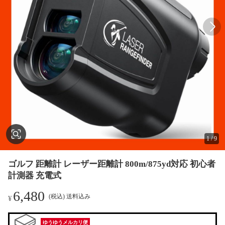
1
/
9
ゴルフ 距離計 レーザー距離計 800m/875yd対応 初心者
計測器 充電式
6,480
(税込) 送料込み
¥
ゆうゆうメルカリ便