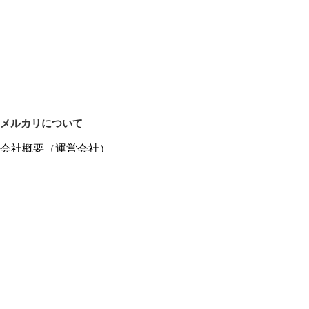
メルカリについて
会社概要（運営会社）
採用情報
プレスリリース
公式ブログ
プレスキット
メルカリUS
メルカリShops
m department（エムデパ）
ヘルプ
ヘルプセンター（ガイド・お問い合わせ）
メルカリShopsでショップを開設する