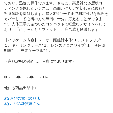
ており、迅速に操作できます。さらに、高品質な多層膜コー
ティングを施したレンズは、画面がクリアで初心者に優れた
視覚体験を提供します。最大875ヤードまで測定可能な範囲を
カバーし、初心者の方の練習に十分に応えることができま
す。人体工学に基づいたコンパクトで軽量なデザインをして
おり、手にしっかりとフィットし、疲労感を軽減します

【パッケージ内容】レーザー距離計本体*１、ストラップ*
１、キャリングケース*１、レンズクロスワイプ*１、使用説
明書*１、充電ケーブル*１。

（商品説明の続きは、写真にてあります）

✼••┈┈••✼••┈┈••✼••┈┈••✼••

他にも商品出品中✨️

#なおぴの電化製品店
#なおぴの雑貨屋さん