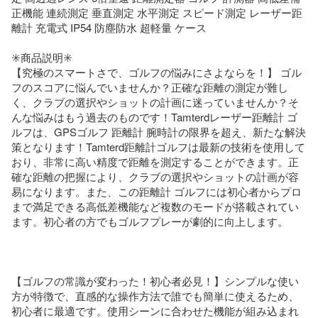
正機能 連続測定 垂直測定 水平測定 スピード測定 レーザー距
離計 充電式 IP54 防塵防水 超軽量 ケース

✳️商品説明✳️

【究極のスマートさで、ゴルフの悩みにさよならを！】 ゴル
フのスコアに悩んでいませんか？正確な距離の測定が難し
く、クラブの選択やショットの計画に迷っていませんか？そ
んな悩みはもう過去のものです！Tamterdレーザー距離計 ゴ
ルフは、GPSゴルフ 距離計 腕時計の限界を超え、新たな解決
策となります！Tamterd距離計ゴルフは最新の技術を使用して
おり、非常に高い精度で距離を測定することができます。正
確な距離の把握により、クラブの選択やショットの計画が容
易になります。また、この距離計 ゴルフには初心者からプロ
まで満足できる高低差機能など複数のモードが搭載されてい
ます。初心者の方でもゴルフプレーが劇的に向上します。 
【ゴルフの常識が変わった！初心者必見！】シンプルな使い
方が特徴で、直感的な操作方法で誰でも簡単に使えるため、
初心者に最適です。使用シーンに合わせた機能が組み込まれ