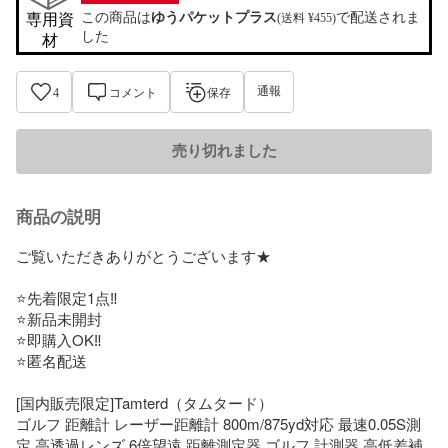
この商品は
ゆうパケットプラス
で配送されま
専用資
(送料 ¥455)
した
材
通報
4
コメント
保存
売り切れました
商品の説明
ご覧いただきありがとうございます★

⭐️先着限定1点‼️

⭐️新品未開封

⭐️即購入OK‼️

⭐️匿名配送

[国内販売限定]Tamterd（タムタード）

ゴルフ 距離計 レーザー距離計 800m/875yd対応 最速0.05S測
定 高透過レンズ 6倍望遠 距離測定器 ゴルフ 計測器 高低差補