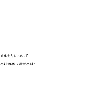
メルカリについて
会社概要（運営会社）
採用情報
プレスリリース
公式ブログ
プレスキット
メルカリUS
メルカリShops
m department（エムデパ）
ヘルプ