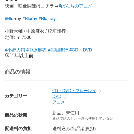
映画・映像関連はコチラ→
#ぱんちのアニメ
#Blu
-ray 
#Bluray
#Blu_ray
小野大輔 / 中原麻衣 / 稲垣隆行

定価: ￥ 7500

#小野大輔
#中原麻衣
#稲垣隆行
#CD・DVD
半年以上前
商品の情報
CD・DVD・ブルーレイ
カテゴリー
DVD
アニメ
新品、未使用
商品の状態
新品で購入し、一度も使用していない
配送料の負担
送料込み(出品者負担)