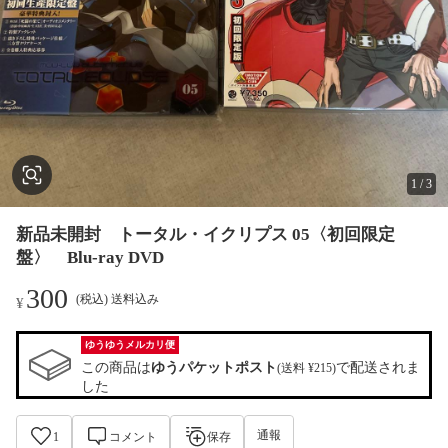
1
/
3
新品未開封 トータル・イクリプス 05〈初回限定
盤〉 Blu-ray DVD
300
(税込) 送料込み
¥
ゆうゆうメルカリ便
この商品は
ゆうパケットポスト
で配送されま
(送料 ¥215)
した
通報
1
コメント
保存