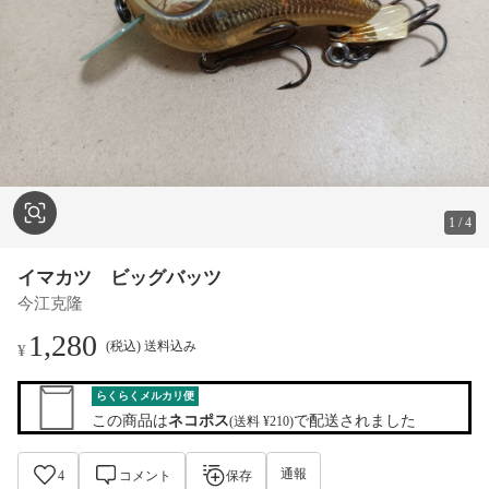
1
/
4
イマカツ ビッグバッツ
今江克隆
1,280
(税込) 送料込み
¥
らくらくメルカリ便
この商品は
ネコポス
で配送されました
(送料 ¥210)
通報
4
コメント
保存