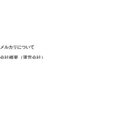
メルカリについて
会社概要（運営会社）
採用情報
プレスリリース
公式ブログ
プレスキット
メルカリUS
メルカリShops
m department（エムデパ）
ヘルプ
ヘルプセンター（ガイド・お問い合わせ）
メルカリShopsでショップを開設する