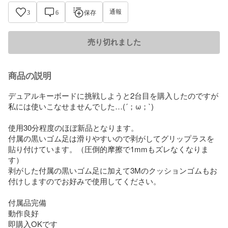
通報
3
6
保存
売り切れました
商品の説明
デュアルキーボードに挑戦しようと2台目を購入したのですが
私には使いこなせませんでした…(´；ω；`)

使用30分程度のほぼ新品となります。

付属の黒いゴム足は滑りやすいので剥がしてグリップラスを
貼り付けています。（圧倒的摩擦で1mmもズレなくなりま
す）

剥がした付属の黒いゴム足に加えて3Mのクッションゴムもお
付けしますのでお好みで使用してください。

付属品完備

動作良好

即購入OKです