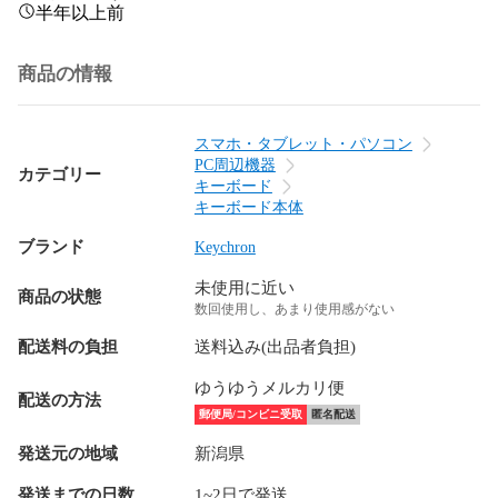
半年以上前
商品の情報
スマホ・タブレット・パソコン
PC周辺機器
カテゴリー
キーボード
キーボード本体
ブランド
Keychron
未使用に近い
商品の状態
数回使用し、あまり使用感がない
配送料の負担
送料込み(出品者負担)
ゆうゆうメルカリ便
配送の方法
郵便局/コンビニ受取
匿名配送
発送元の地域
新潟県
発送までの日数
1~2日で発送