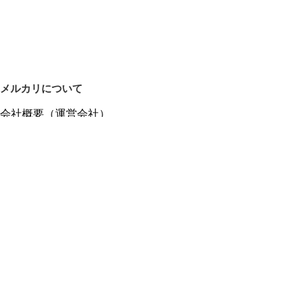
メルカリについて
会社概要（運営会社）
採用情報
プレスリリース
公式ブログ
プレスキット
メルカリUS
メルカリShops
m department（エムデパ）
ヘルプ
ヘルプセンター（ガイド・お問い合わせ）
メルカリShopsでショップを開設する
メルカリShops ショップ管理画面にログイン
メルカリShops出店者向けガイド