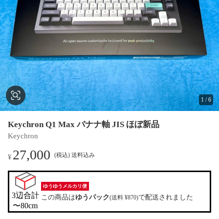
1
/
6
Keychron Q1 Max バナナ軸 JIS ほぼ新品
Keychron
27,000
(税込) 送料込み
¥
ゆうゆうメルカリ便
3辺合計

この商品は
ゆうパック
で配送されました
(送料 ¥870)
〜80cm