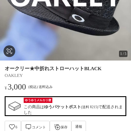
1
/
5
オークリー★中折れストローハットBLACK
OAKLEY
3,000
(税込) 送料込み
¥
ゆうゆうメルカリ便
この商品は
ゆうパケットポスト
で配送されま
(送料 ¥215)
した
通報
6
コメント
保存