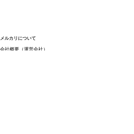
メルカリについて
会社概要（運営会社）
採用情報
プレスリリース
公式ブログ
プレスキット
メルカリUS
メルカリShops
m department（エムデパ）
ヘルプ
ヘルプセンター（ガイド・お問い合わせ）
メルカリShopsでショップを開設する
メルカリShops ショップ管理画面にログイン
メルカリShops出店者向けガイド