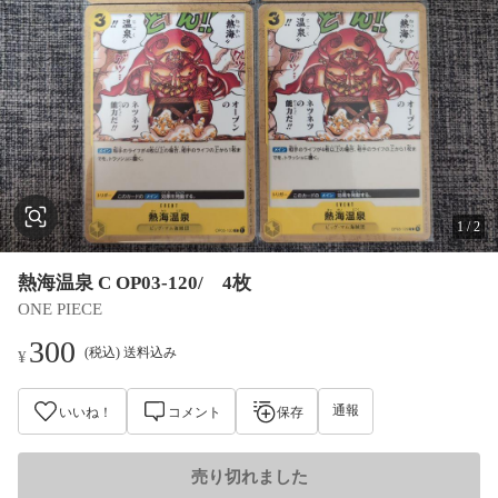
1
/
2
熱海温泉 C OP03-120/ 4枚
ONE PIECE
300
(税込) 送料込み
¥
通報
いいね！
コメント
保存
売り切れました