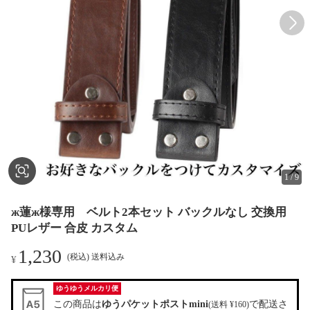
1
/
9
ж蓮ж様専用 ベルト2本セット バックルなし 交換用
PUレザー 合皮 カスタム
1,230
(税込) 送料込み
¥
ゆうゆうメルカリ便
この商品は
ゆうパケットポストmini
で配送さ
(送料 ¥160)