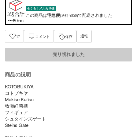
らくらくメルカリ便
3辺合計

この商品は
宅急便
で配送されました
(送料 ¥850)
〜80cm
通報
17
コメント
保存
売り切れました
商品の説明
KOTOBUKIYA

コトブキヤ

Makise Kurisu

牧瀬紅莉栖

フィギュア

シュタインズゲート

Steins Gate
