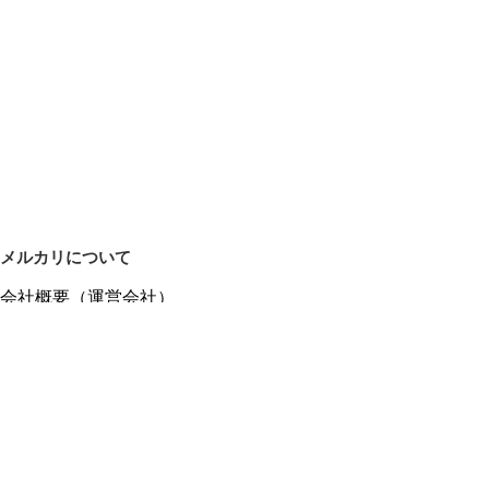
メルカリについて
会社概要（運営会社）
採用情報
プレスリリース
公式ブログ
プレスキット
メルカリUS
メルカリShops
m department（エムデパ）
ヘルプ