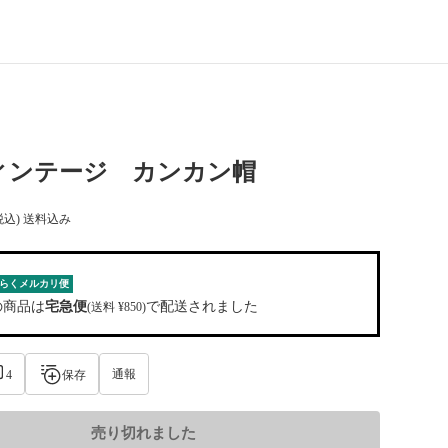
ヴィンテージ カンカン帽
税込) 送料込み
らくメルカリ便
の商品は
宅急便
で配送されました
(送料 ¥850)
通報
4
保存
売り切れました