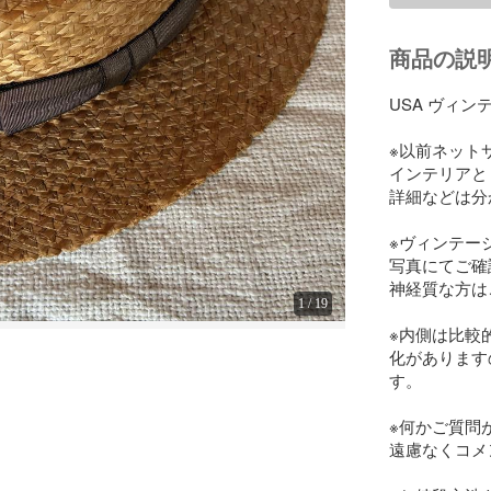
商品の説
USA ヴィン
※以前ネット
インテリアと
詳細などは分
※ヴィンテー
写真にてご確
神経質な方は
1
/
19
※内側は比較
化があります
す。

※何かご質問
遠慮なくコメ