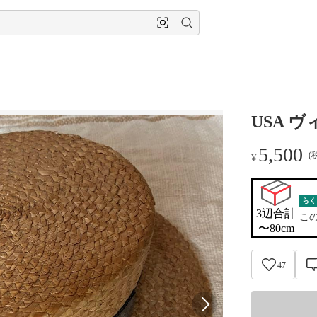
USA 
5,500
(
¥
らく
3辺合計

こ
〜80cm
47