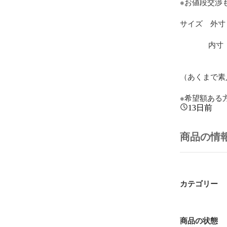
※お値段交渉
サイズ　外寸　
                         縦　約33
              内寸　横　約16cm

                         縦　約20
（あくまで素
※希望額ある
13日前
商品の情
カテゴリー
商品の状態