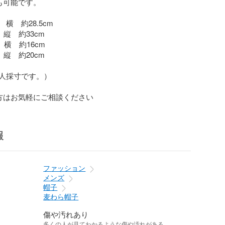
も可能です。

横　約28.5cm

cm

cm

人採寸です。）

方はお気軽にご相談ください
報
ファッション
メンズ
帽子
麦わら帽子
傷や汚れあり
多くの人が見てわかるような傷や汚れがある