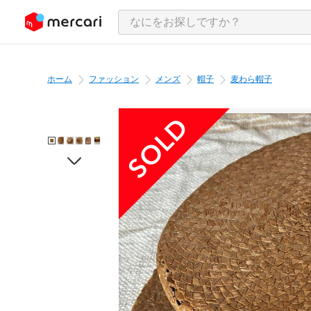
ンツにスキップ
ホーム
ファッション
メンズ
帽子
麦わら帽子