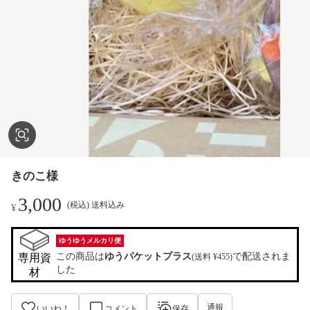
きのこ様
3,000
(税込) 送料込み
¥
ゆうゆうメルカリ便
この商品は
ゆうパケットプラス
で配送されま
専用資
(送料 ¥455)
した
材
通報
いいね！
コメント
保存