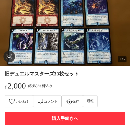
1
/
2
旧デュエルマスターズ33枚セット
2,000
(税込) 送料込み
¥
通報
いいね！
コメント
保存
購入手続きへ