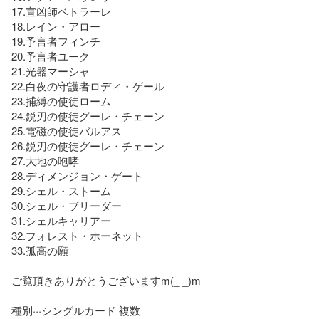
17.宣凶師ベトラーレ

18.レイン・アロー

19.予言者フィンチ

20.予言者ユーク

21.光器マーシャ

22.白夜の守護者ロディ・ゲール

23.捕縛の使徒ローム

24.鋭刃の使徒グーレ・チェーン

25.電磁の使徒バルアス

26.鋭刃の使徒グーレ・チェーン

27.大地の咆哮

28.ディメンジョン・ゲート

29.シェル・ストーム

30.シェル・ブリーダー

31.シェルキャリアー

32.フォレスト・ホーネット

33.孤高の願

ご覧頂きありがとうございますm(_ _)m

種別···シングルカード 複数
