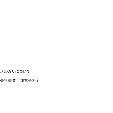
メルカリについて
会社概要（運営会社）
採用情報
プレスリリース
公式ブログ
プレスキット
メルカリUS
メルカリShops