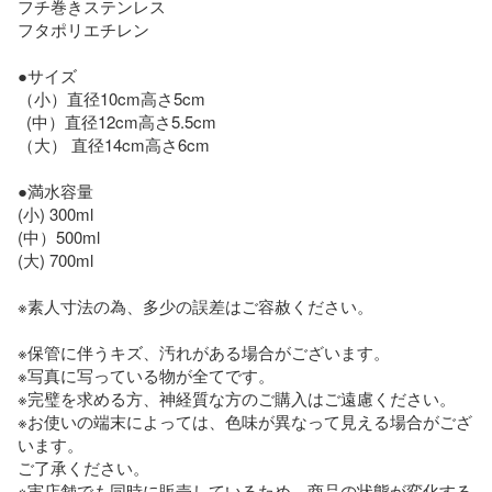
フチ巻きステンレス

フタポリエチレン

●サイズ

（小）直径10cm高さ5cm

  (中）直径12cm高さ5.5cm

（大） 直径14cm高さ6cm

●満水容量

(小) 300ml

(中）500ml

(大) 700ml

※素人寸法の為、多少の誤差はご容赦ください。

※保管に伴うキズ、汚れがある場合がございます。

※写真に写っている物が全てです。

※完璧を求める方、神経質な方のご購入はご遠慮ください。

※お使いの端末によっては、色味が異なって見える場合がござ
います。

ご了承ください。

※実店舗でも同時に販売しているため、商品の状態が変化する