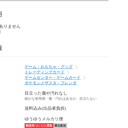
明
ありません
前
報
ゲーム・おもちゃ・グッズ
トレーディングカード
ゲームセンター・ゲームカード
ポケモンメザスタ・フレンダ
目立った傷や汚れなし
細かな使用感・傷・汚れはあるが、目立たない
送料込み(出品者負担)
ゆうゆうメルカリ便
郵便局/コンビニ受取
匿名配送