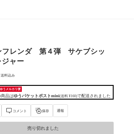
ンフレンダ 第４弾 サケブシッ
レジャー
) 送料込み
ゆうメルカリ便
の商品は
ゆうパケットポストmini
で配送されました
(送料 ¥160)
通報
コメント
保存
売り切れました