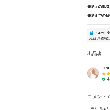
発送元の地域
発送までの日
メルカリ安
お金は事務局に
出品者
sora
コメント (
※売り切れの