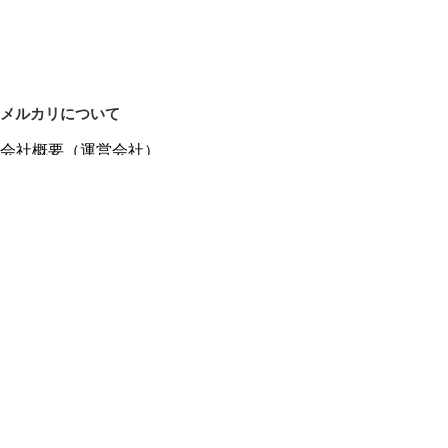
メルカリについて
会社概要（運営会社）
採用情報
プレスリリース
公式ブログ
プレスキット
メルカリUS
メルカリShops
m department（エムデパ）
ヘルプ
ヘルプセンター（ガイド・お問い合わせ）
メルカリShopsでショップを開設する
メルカリShops ショップ管理画面にログイン
メルカリShops出店者向けガイド
お問い合わせ一覧