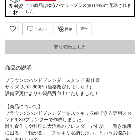
この商品は
ゆうパケットプラス
で配送されま
専用資
(送料 ¥455)
した
材
通報
3
コメント
保存
売り切れました
商品の説明
ブラウンのハンドブレンダースタンド 新仕様

サイズ 大 ¥1,800円 (価格改定しました！)

設備変更により外観品質向上いたしました！

【商品について】

ブラウンのハンドブレンダーをスッキリ収納できる専用スタ
ンドを3Dプリンターで作成しました。

離乳食作りや料理に大活躍のブレンダーですが、「置き場所
に困る」「転がる」「スッキリ収納したい」というお悩みは
ありませんか？
