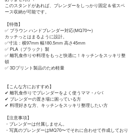
このスタンドがあれば、ブレンダーをしっかり固定＆省スペ
ース収納が可能です。

【特徴】

✅ ブラウン ハンドブレンダー対応(MQ70〜)

カッチっとはまるように設計。

✅寸法：横97mm 幅180.5mm 高さ45mm

✅ PLA（ブラック）製

✅ 離乳食作りや料理をもっと快適に！キッチンをスッキリ整
頓

✅ 3Dプリント製品のため軽量

【こんな方におすすめ】

✔ 離乳食作りでブレンダーをよく使うママ・パパ

✔ ブレンダーの置き場に困っている方

✔ 料理好きな方、キッチンをスッキリ整理したい方

【注意事項】

・ブレンダーは付属しません。

・写真のブレンダーはMQ70〜でそれに合わせて作成しており