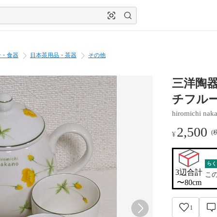
ン・食器
日本茶用品・茶器
その他
三洋陶
チフル
hiromichi nak
2,500
(
¥
らく
3辺合計

こ
〜80cm
1