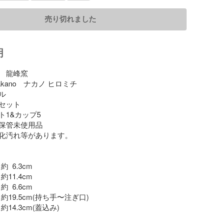
売り切れました
明
　龍峰窯

 nakano　ナカノ ヒロミチ



セット

1&カップ5

保管未使用品

化汚れ等があります。

  6.3cm

約11.4cm

  6.6cm

 約19.5cm(持ち手〜注ぎ口)

約14.3cm(蓋込み)
