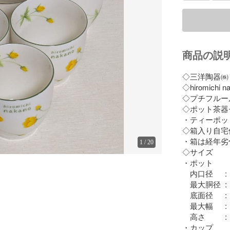
商品の説
◇三洋陶器㈱
◇hiromichi
◇プチフルール
◇ポット茶器
・ティーポット
◇箱入り自宅
・箱は経年劣
1
/
20
◇サイズ

・ポット

　内口径　  :  約
　最大胴径  :  
　底面径　  :  約
　最大幅　  : 
　高さ　　  :  
・カップ
