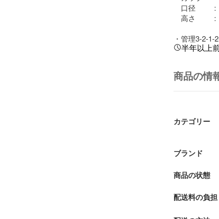
　口径　　  :  約
　高さ　　  :  約
・管理3-2-1-2-
半年以上
商品の情
カテゴリー
ブランド
商品の状態
配送料の負担