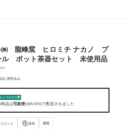
器㈱ 龍峰窯 ヒロミチ ナカノ プ
ール ポット茶器セット 未使用品
ano
税込) 送料込み
らくメルカリ便
の商品は
宅急便
で配送されました
(送料 ¥850)
通報
コメント
保存