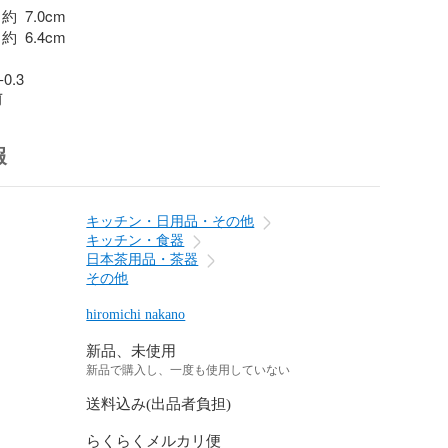
  7.0cm

  6.4cm

0.3
前
報
キッチン・日用品・その他
キッチン・食器
日本茶用品・茶器
その他
hiromichi nakano
新品、未使用
新品で購入し、一度も使用していない
送料込み(出品者負担)
らくらくメルカリ便