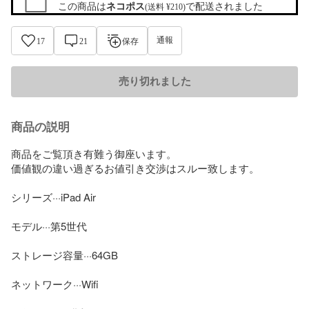
この商品は
ネコポス
で配送されました
(送料 ¥210)
通報
17
21
保存
売り切れました
商品の説明
商品をご覧頂き有難う御座います。

価値観の違い過ぎるお値引き交渉はスルー致します。

シリーズ···iPad Air

モデル···第5世代

ストレージ容量···64GB

ネットワーク···Wifi
