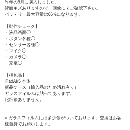
昨年の8月に購入しました。

背面キズありますので、画像にてご確認下さい。

バッテリー最大容量は86%になります。

【動作チェック】

・液晶画面◯

・ボタン各種◯

・センサー各種◯

・マイク◯

・カメラ◯

・充電◯

【梱包品】

iPadAir5 本体

新品ケース（輸入品のため汚れ有り）

ガラスフィルムは貼ってあります。

化粧箱ありません。

※ ガラスフィルムには多少傷がついております。交換はお客
様自身でお願いします。
