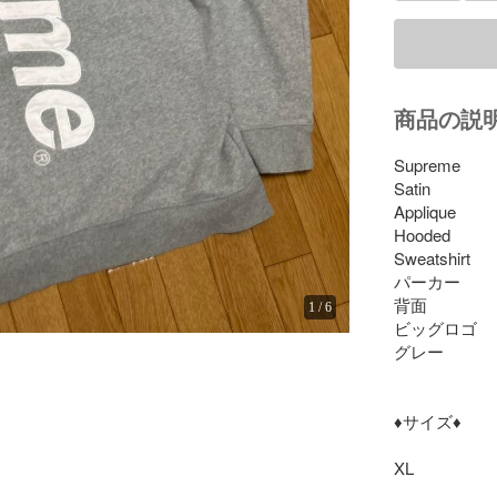
商品の説
Supreme 

Satin 

Applique 

Hooded 

Sweatshirt 

パーカー

背面

1
/
6
ビッグロゴ

グレー

♦︎サイズ♦︎

XL
