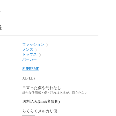
前
報
ファッション
メンズ
トップス
パーカー
SUPREME
XL(LL)
目立った傷や汚れなし
細かな使用感・傷・汚れはあるが、目立たない
送料込み(出品者負担)
らくらくメルカリ便