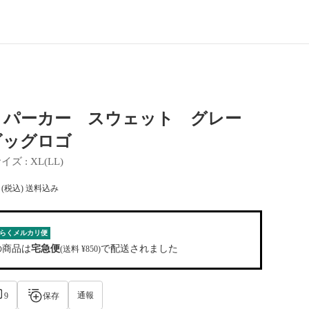
eme パーカー スウェット グレー
ビッグロゴ
サイズ
 : 
XL(LL)
(税込) 送料込み
らくメルカリ便
の商品は
宅急便
で配送されました
(送料 ¥850)
通報
9
保存