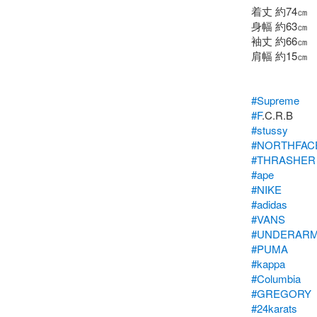
着丈 約74㎝

身幅 約63㎝

袖丈 約66㎝

肩幅 約15㎝

#Supreme
#F
#stussy
#NORTHFAC
#THRASHER
#ape
#NIKE
#adidas
#VANS
#UNDERAR
#PUMA
#kappa
#Columbia
#GREGORY
#24karats