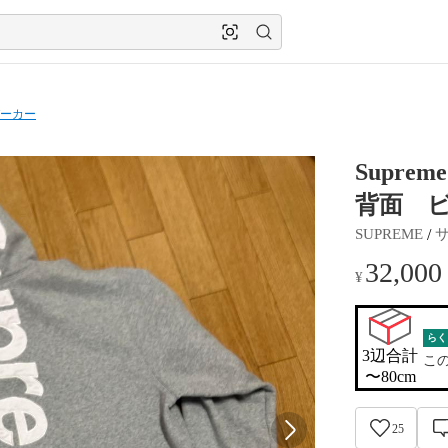
ーカー
Supr
背面 
 / 
SUPREME
32,000
¥
らく
3辺合計

こ
〜80cm
25