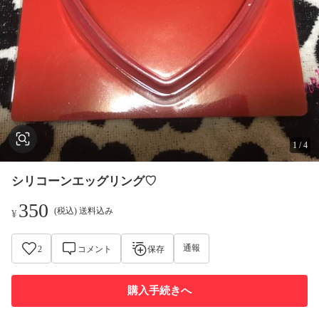
1
/
4
シリコーンエッグリング♡
350
(税込) 送料込み
¥
通報
2
コメント
保存
購入手続きへ