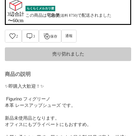
らくらくメルカリ便
3辺合計

この商品は
宅急便
で配送されました
(送料 ¥750)
〜60cm
通報
2
3
保存
売り切れました
商品の説明
✨即購入大歓迎！✨

 Figurino フィグリーノ 

本革 レースアップシューズ です。　　

新品未使用品となります。

オフィスにもプライベートにもおすすめ。
