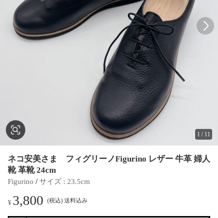
1
/
11
ネコ安美さま フィグリーノFigurino レザー 牛革 婦人
靴 革靴 24cm
 / 
Figurino
サイズ
 : 
23.5cm
3,800
(税込) 送料込み
¥