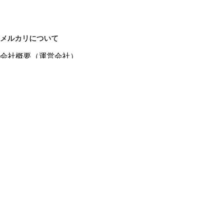
メルカリについて
会社概要（運営会社）
採用情報
プレスリリース
公式ブログ
プレスキット
メルカリUS
メルカリShops
m department（エムデパ）
ヘルプ
ヘルプセンター（ガイド・お問い合わせ）
メルカリShopsでショップを開設する
メルカリShops ショップ管理画面にログイン
メルカリShops出店者向けガイド
お問い合わせ一覧
フリーワードから商品をさがす
プライバシーと利用規約