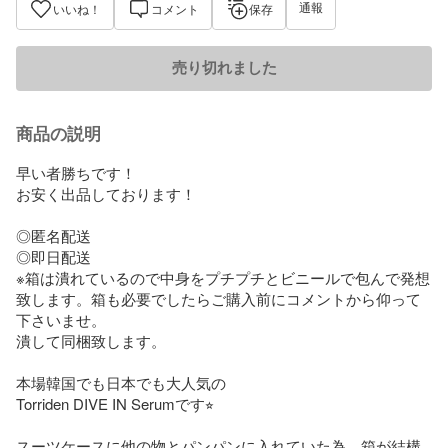
通報
いいね！
コメント
保存
売り切れました
商品の説明
早い者勝ちです！

お安く出品しております！

◎匿名配送

◎即日配送

※箱は潰れているので中身をプチプチとビニールで包んで発想
致します。箱も必要でしたらご購入前にコメントから仰って
下さいませ。

潰して同梱致します。

本場韓国でも日本でも大人気の

Torriden DIVE IN Serumです⭐︎

スーツケースに他の物とパンパンに入れていた為、箱が結構