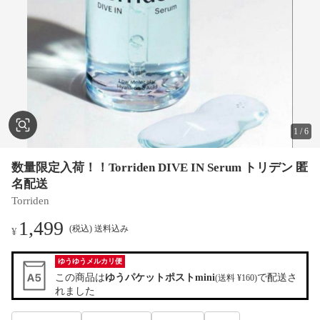
1
/
6
数量限定入荷！！Torriden DIVE IN Serum トリデン 匿
名配送
Torriden
1,499
(税込) 送料込み
¥
ゆうゆうメルカリ便
この商品は
ゆうパケットポストmini
で配送さ
(送料 ¥160)
れました