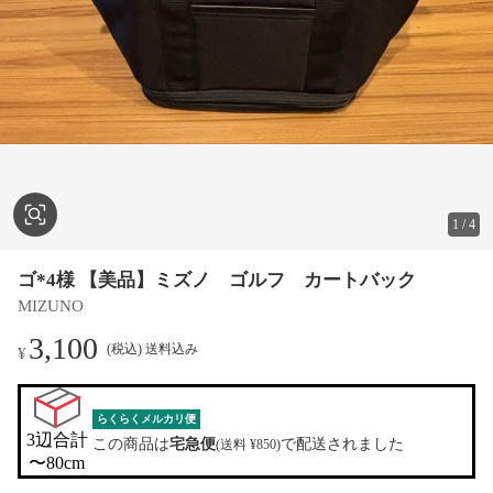
1
/
4
ゴ*4様 【美品】ミズノ ゴルフ カートバック
MIZUNO
3,100
(税込) 送料込み
¥
らくらくメルカリ便
3辺合計

この商品は
宅急便
で配送されました
(送料 ¥850)
〜80cm