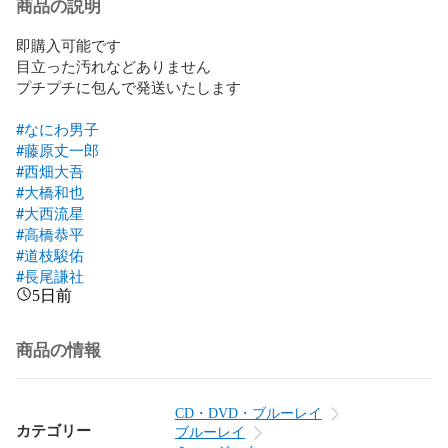
商品の説明
即購入可能です

目立った汚れなどありません

プチプチに包んで発送いたします

#なにわ男子
#藤原丈一郎
#西畑大吾
#大橋和也
#大西流星
#高橋恭平
#道枝駿佑
#長尾謙社
5日前
商品の情報
CD・DVD・ブルーレイ
カテゴリー
ブルーレイ