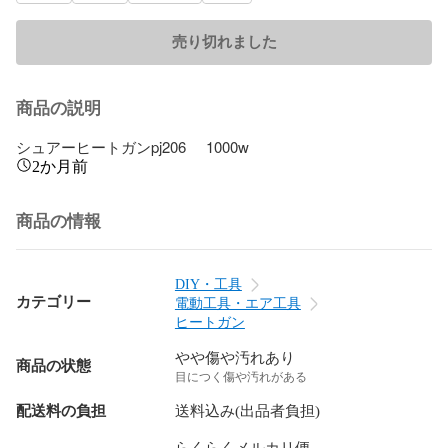
売り切れました
商品の説明
シュアーヒートガンpj206     1000w
2か月前
商品の情報
DIY・工具
カテゴリー
電動工具・エア工具
ヒートガン
やや傷や汚れあり
商品の状態
目につく傷や汚れがある
配送料の負担
送料込み(出品者負担)
らくらくメルカリ便