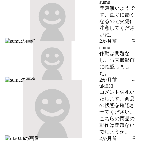
sumu
問題無いようで
す、直ぐに熱く
なるので火傷に
注意してくださ
いね、
2か月前
報告する
sumu
作動は問題な
し、写真撮影前
に確認しまし
た。
2か月前
報告する
uki033
コメント失礼い
たします。商品
の状態を確認さ
せてください。
こちらの商品の
動作は問題ない
でしょうか。
2か月前