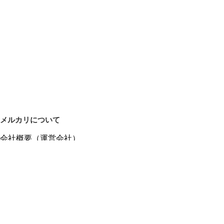
メルカリについて
会社概要（運営会社）
採用情報
プレスリリース
公式ブログ
プレスキット
メルカリUS
メルカリShops
m department（エムデパ）
ヘルプ