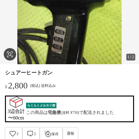
1
/
2
シュアーヒートガン
2,800
(税込) 送料込み
¥
らくらくメルカリ便
3辺合計

この商品は
宅急便
で配送されました
(送料 ¥750)
〜60cm
通報
3
3
保存