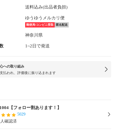
送料込み(出品者負担)
ゆうゆうメルカリ便
郵便局/コンビニ受取
匿名配送
神奈川県
数
1~2日で発送
心への取り組み
支払われ、評価後に振り込まれます
ke1004【フォロー割あります！】
5029
本人確認済