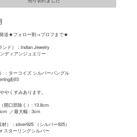
売り切れました
明
内発送★フォロー割→プロフまで★

ンド）：Indian Jewelry 

 インディアンジュエリー

（品名）：ターコイズ シルバーバングル

ling刻印

ion：ややくすみあります。

周（開口部除く）: 13.8cm

cm  ／最大幅 : 3cm

l（素材）：silver925 （シルバー925）

silver スターリングシルバー
