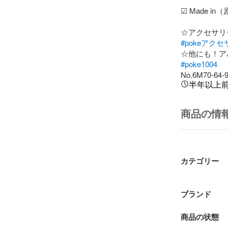
☑︎ Made i
#pokeアク
#poke1004
No.6M70-64-
半年以上
商品の情
カテゴリー
ブランド
商品の状態