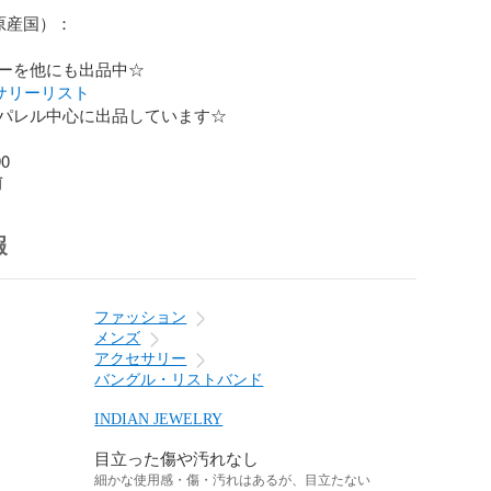
n（原産国）：

セサリーリスト
90
前
報
ファッション
メンズ
アクセサリー
バングル・リストバンド
INDIAN JEWELRY
目立った傷や汚れなし
細かな使用感・傷・汚れはあるが、目立たない