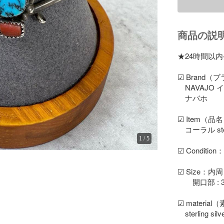
商品の説
★24時間以
☑︎ Brand（ブラ
　NAVAJO
　ナバホ

☑︎ Item
　コーラル ster
1
/
5
☑︎ Condit
☑︎ Size：内
　　開口部 : 3
☑︎ materia
　sterling 