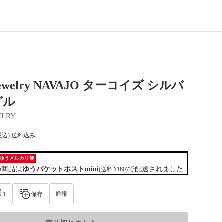
 Jewelry NAVAJO ターコイズ シルバ
グル
ELRY
税込) 送料込み
ゆうメルカリ便
の商品は
ゆうパケットポストmini
で配送されました
(送料 ¥160)
通報
1
保存