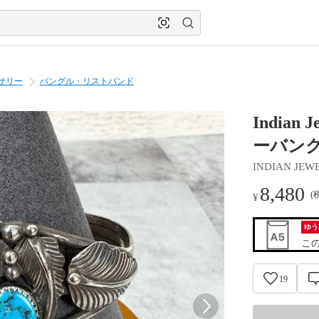
サリー
バングル・リストバンド
Indian
ーバン
INDIAN JEW
8,480
(
¥
ゆう
こ
19