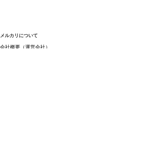
メルカリについて
会社概要（運営会社）
採用情報
プレスリリース
公式ブログ
プレスキット
メルカリUS
メルカリShops
m department（エムデパ）
ヘルプ
ヘルプセンター（ガイド・お問い合わせ）
メルカリShopsでショップを開設する
メルカリShops ショップ管理画面にログイン
メルカリShops出店者向けガイド
お問い合わせ一覧