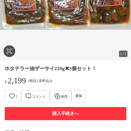
1
/
2
ホタテラー油ザーサイ220g✖︎3個セット！
2,199
(税込) 送料込み
¥
通報
2
コメント
保存
購入手続きへ