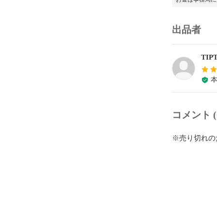
出品者
TIP
コメント (
※売り切れの