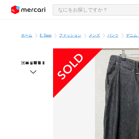
ンツにスキップ
ホーム
E. Tautz
ファッション
メンズ
パンツ
デニム