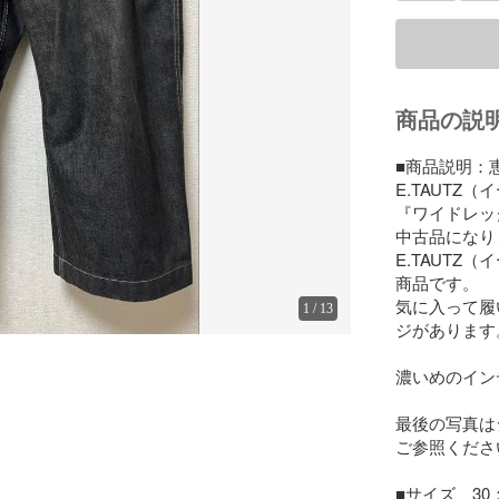
商品の説
■商品説明：
E.TAUTZ（
『ワイドレッグ
中古品になり
E.TAUT
商品です。

気に入って履
1
/
13
ジがあります。
濃いめのイン
最後の写真は
ご参照くださ
■サイズ　30