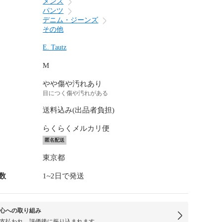
メンズ
パンツ
デニム・ジーンズ
その他
E. Tautz
M
やや傷や汚れあり
目につく傷や汚れがある
送料込み(出品者負担)
らくらくメルカリ便
匿名配送
東京都
数
1~2日で発送
心への取り組み
支払われ、評価後に振り込まれます