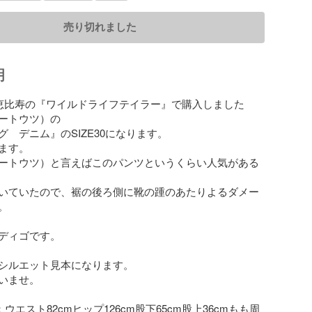
売り切れました
明
恵比寿の『ワイルドライフテイラー』で購入しました
イートウツ）の

　デニム』のSIZE30になります。

ます。

Z（イートウツ）と言えばこのパンツというくらい人気がある
いていたので、裾の後ろ側に靴の踵のあたりよるダメー


ディゴです。

シルエット見本になります。

いませ。

：ウエスト82cmヒップ126cm股下65cm股上36cmもも周