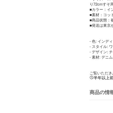
り72cmすそ周
■カラー：イン
■素材：コットン
■商品状態：
■発送は東京
- 色: インディ
- スタイル: 
- デザイン:
- 素材: デニム

ご覧いただき
半年以上
商品の情