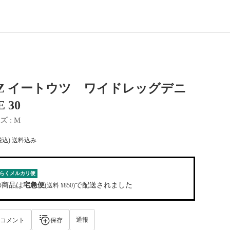
UTZ イートウツ ワイドレッグデニ
 30
ズ
 : 
M
税込) 送料込み
らくメルカリ便
の商品は
宅急便
で配送されました
(送料 ¥850)
通報
コメント
保存