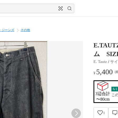
・ジーンズ
その他
E.TA
ム SIZE
 / 
E. Tautz
サイ
5,400
(
¥
らく
3辺合計

こ
〜80cm
1