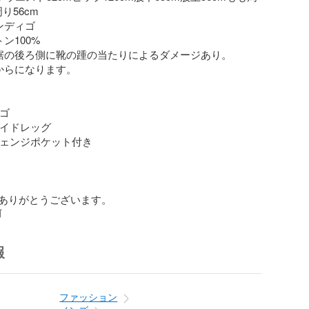
り56cm

ディゴ

100%

裾の後ろ側に靴の踵の当たりによるダメージあり。

からになります。

ゴ

ワイドレッグ

 チェンジポケット付き

ありがとうございます。
前
報
ファッション