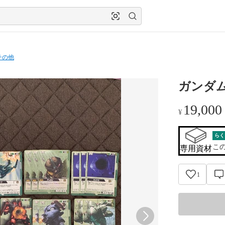
その他
ガンダ
19,000
¥
らく
こ
専用資材
1