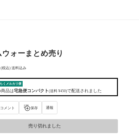
ムウォーまとめ売り
(税込) 送料込み
らくメルカリ便
の商品は
宅急便コンパクト
で配送されました
(送料 ¥450)
通報
コメント
保存
売り切れました