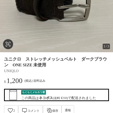
1
/
3
ユニクロ ストレッチメッシュベルト ダークブラウ
ン ONE SIZE 未使用
UNIQLO
1,200
(税込) 送料込み
¥
らくらくメルカリ便
この商品は
ネコポス
で配送されました
(送料 ¥210)
通報
2
コメント
保存