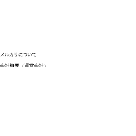
メルカリについて
会社概要（運営会社）
採用情報
プレスリリース
公式ブログ
プレスキット
メルカリUS
メルカリShops
m department（エムデパ）
ヘルプ
ヘルプセンター（ガイド・お問い合わせ）
メルカリShopsでショップを開設する