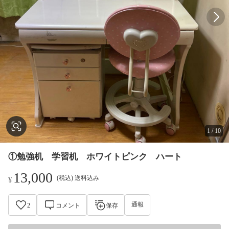
1
/
10
①勉強机 学習机 ホワイトピンク ハート
13,000
(税込) 送料込み
¥
通報
2
コメント
保存