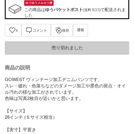
ゆうゆうメルカリ便
この商品は
ゆうパケットポスト
で配送されま
(送料 ¥215)
した
通報
6
コメント
保存
売り切れました
商品の説明
GOWEST ヴィンテージ加工デニムパンツです。

スレ・破れ・色落ちなどのダメージ加工や墨色の斑点・オイ
ル汚れの様な加工がされています。

色味は写真2枚目が近いかと思います。

【サイズ】

28インチ (Ｓサイズ相当）

【実寸】平置き
