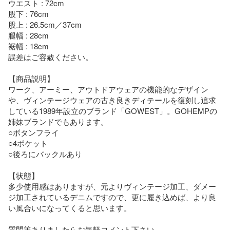
ウエスト : 72cm

股下 : 76cm

股上 : 26.5cm／37cm

腿幅 : 28cm

裾幅 : 18cm

誤差はご容赦ください。

【商品説明】

ワーク、アーミー、アウトドアウェアの機能的なデザイン
や、ヴィンテージウェアの古き良きディテールを復刻し追求
している1989年設立のブランド「GOWEST」。GOHEMPの
姉妹ブランドでもあります。

○ボタンフライ

○4ポケット

○後ろにバックルあり

【状態】

多少使用感はありますが、元よりヴィンテージ加工、ダメー
ジ加工されているデニムですので、更に履き込めば、より良
い風合いになってくると思います。

質問等ありましたらお気軽コメント下さい。
