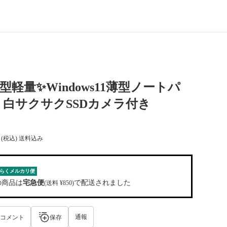
型軽量✨️Windows11薄型ノートパ
白サクサクSSDカメラ付き
(税込) 送料込み
らくメルカリ便
の商品は
宅急便
で配送されました
(送料 ¥850)
通報
コメント
保存