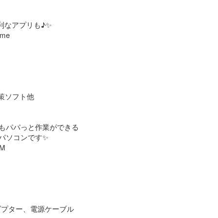
なアプリも♪✨

me

策ソフト他

もパパっと作業ができる

ソコンです✨️

M

ダプター、電源ケーブル
