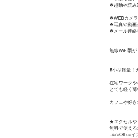
☘️起動や読み
☘️WEBカメ
☘️写真や動画
☘️メール連絡
無線WiFi繋が
❣️小型軽量！
在宅ワークや
とても軽く薄
カフェや好き
★エクセルや
無料で使えるオフ
LibreOffi