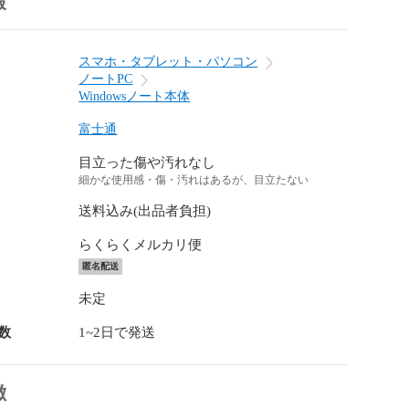
報
スマホ・タブレット・パソコン
ノートPC
Windowsノート本体
富士通
目立った傷や汚れなし
細かな使用感・傷・汚れはあるが、目立たない
送料込み(出品者負担)
らくらくメルカリ便
匿名配送
未定
数
1~2日で発送
徴