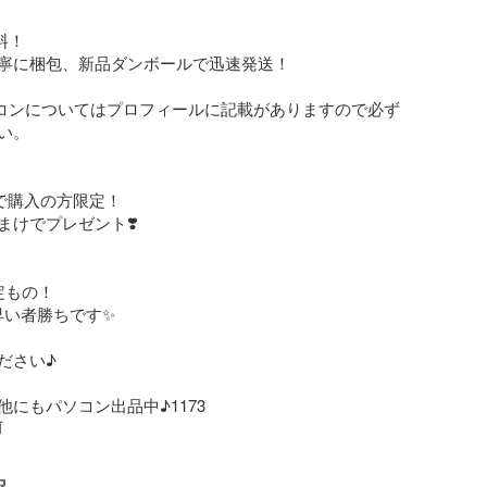
！

寧に梱包、新品ダンボールで迅速発送！

ソコンについてはプロフィールに記載がありますので必ず
。

で購入の方限定！

けでプレゼント❣️

もの！

い者勝ちです✨️

さい‪♪

←他にもパソコン出品中♪1173
前