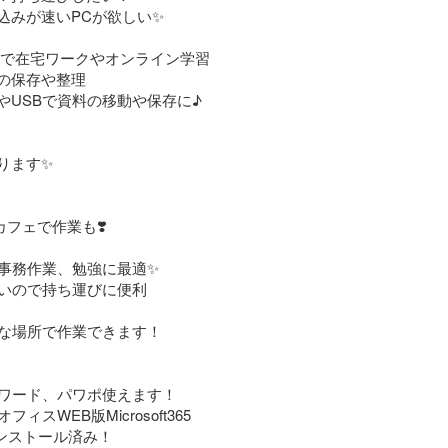
込みが速いPCが欲しい✨️

ラで在宅ワークやオンライン学習

の保存や整理

やUSBで資料の移動や保存に♪

ります✨

カフェで作業も❣️

事務作業、勉強に最適✨

いので持ち運びに便利

な場所で作業できます！

ワード、パワポ使えます！

ィスWEB版Microsoft365

ceインストール済み！
