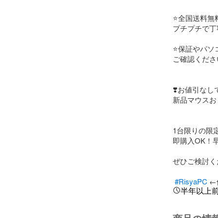
⭐️全国送料無料
プチプチで丁
⭐️保証やパ
ご確認ください
❣️お値引なし
新品マウスおま
1台限りの限定
即購入OK！早
ぜひご検討くだ
#RisyaPC
 
半年以上