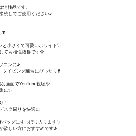
は消耗品です。

接続してご使用ください♪

️

ロンと小さくて可愛いホワイト♡

しても相性抜群です✿

ソコンに♪

rd、タイピング練習にぴったり❣️

な画面でYouTube視聴や

に✨️

あり！

デスク周りを快適に

❣️バッグにすっぽり入ります✨

が欲しい方におすすめです♪
