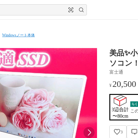
Windowsノート本体
美品✨️小
ソコン！
富士通
20,500
¥
らく
3辺合計

こ
〜80cm
3