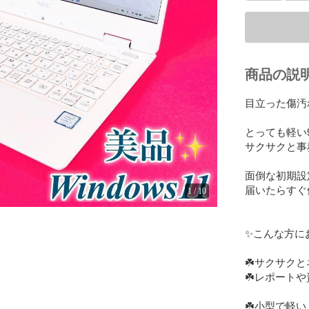
商品の説
目立った傷汚
とっても軽い9
サクサクと事
面倒な初期設
届いたらすぐ使
1
/
10
✨こんな方にお
☘️サクサクと
☘️レポートや
☘️小型で軽い