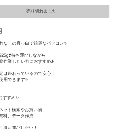
売り切れました
明
れなしの真っ白で綺麗なパソコン✨️

25g❣️持ち運びしながら

務作業したい方におすすめ♪

定は終わっているので安心！

用できます‪✨

すすめ✨

ネット検索やお買い物

資料、データ作成

！持ち運びしたい！
