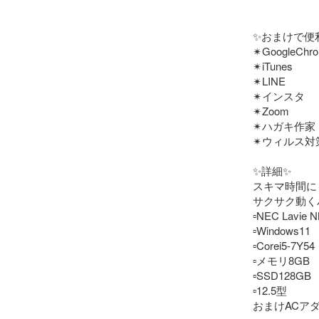
✨おまけで便利
✴GoogleChro
✴iTunes

✴LINE

✴インスタ

✴Zoom

✴ハガキ作家

✴ウィルス対
✨詳細✨

スキマ時間に
サクサク動くパ
▫️NEC Lavie N
▫️Windows11

▫️Corei5-7Y54

▫️メモリ8GB

▫️SSD128GB

▫️12.5型

おまけACア