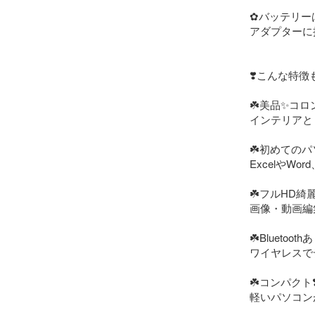
✿バッテリー
アダプターに
❣️こんな特徴も❣
☘️美品✨️コ
インテリアと
☘️初めてのパ
ExcelやWo
☘️フルHD綺麗
画像・動画編集
☘️Bluetooth
ワイヤレスで
☘️コンパクト
軽いパソコン