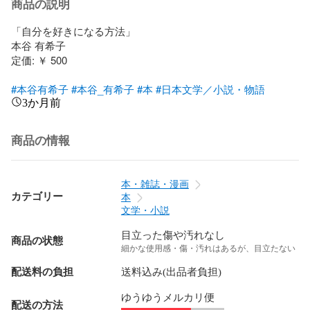
商品の説明
「自分を好きになる方法」

本谷 有希子

定価: ￥ 500

#本谷有希子
#本谷_有希子
#本
#日本文学／小説・物語
3か月前
商品の情報
本・雑誌・漫画
カテゴリー
本
文学・小説
目立った傷や汚れなし
商品の状態
細かな使用感・傷・汚れはあるが、目立たない
配送料の負担
送料込み(出品者負担)
ゆうゆうメルカリ便
配送の方法