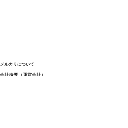
メルカリについて
会社概要（運営会社）
採用情報
プレスリリース
公式ブログ
プレスキット
メルカリUS
メルカリShops
m department（エムデパ）
ヘルプ