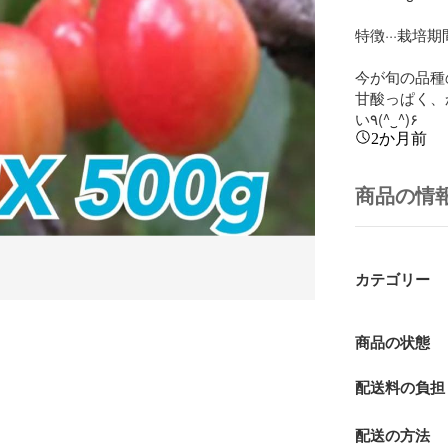
特徴···栽培
今が旬の品種の
甘酸っぱく、
い٩(^‿^)۶
2か月前
商品の情
カテゴリー
商品の状態
配送料の負担
配送の方法