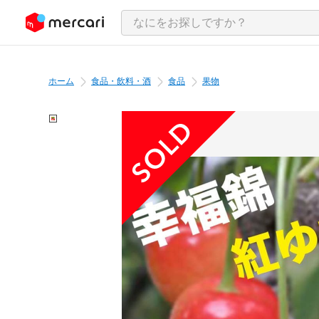
ンツにスキップ
ホーム
食品・飲料・酒
食品
果物