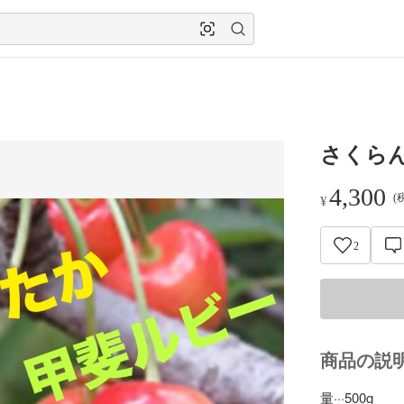
さくらんぼ
4,300
(
¥
2
商品の説
量···500g
