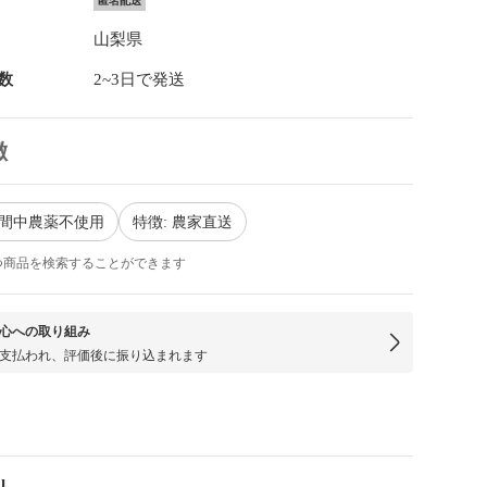
匿名配送
山梨県
数
2~3日で発送
徴
期間中農薬不使用
特徴: 農家直送
つ商品を検索することができます
心への取り組み
支払われ、評価後に振り込まれます
l