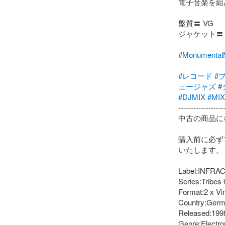
電子音楽を組
盤質〓 VG

ジャケット〓 V
#Monumen
#レコード
#
ュージャズ
#
#DJMIX
#MIX
-------------------
中古の商品に
購入前に必ず
いたします。

Label:INFRACo
Series:Tribes
Format:2 x Vin
Country:Germ
Released:1998
Genre:Electron