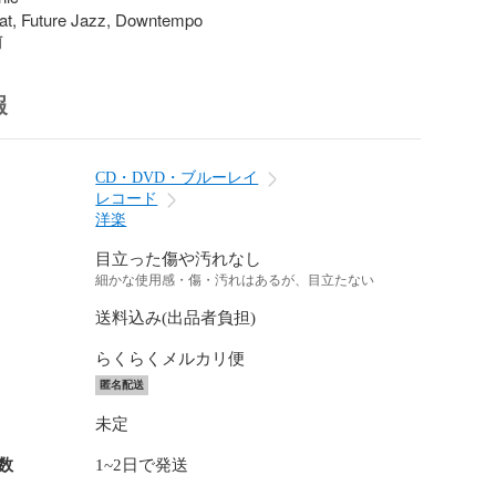
at, Future Jazz, Downtempo
前
報
CD・DVD・ブルーレイ
レコード
洋楽
目立った傷や汚れなし
細かな使用感・傷・汚れはあるが、目立たない
送料込み(出品者負担)
らくらくメルカリ便
匿名配送
未定
数
1~2日で発送