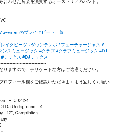
み合わせた音楽を演奏するオーストリアのバンド。

G

talMovementのブレイクビート一覧
ブレイクビーツ
#ダウンテンポ
#フューチャージャズ
#ニ
ダンスミュージック
#クラブ
#クラブミュージック
#DJ
#ミックス
#DJミックス
-------------------------------

なりますので、デリケートな方はご遠慮ください。

プロフィール欄をご確認いただきますよう宜しくお願い
m! – IC 042-1

 Of Da Undaground – 4

yl, 12", Compilation

any



ic
