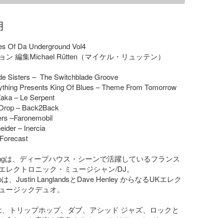
明
bes Of Da Underground Vol4

 編集Michael Rütten（マイケル・リュッテン）

de Sisters –  The Switchblade Groove

ything Presents King Of Blues – Theme From Tomorrow 

ka – Le Serpent

Drop – Back2Back 

ers –Faronemobil

der – Inercia

Forecast

erythingは、ディープハウス・シーンで活躍しているフランス
エレクトロニック・ミュージシャン/DJ。

ropは、Justin LanglandsとDave Henley からなるUKエレク
ュージックデュオ。

rfersは、トリップホップ、ダブ、アシッド ジャズ、ロックと