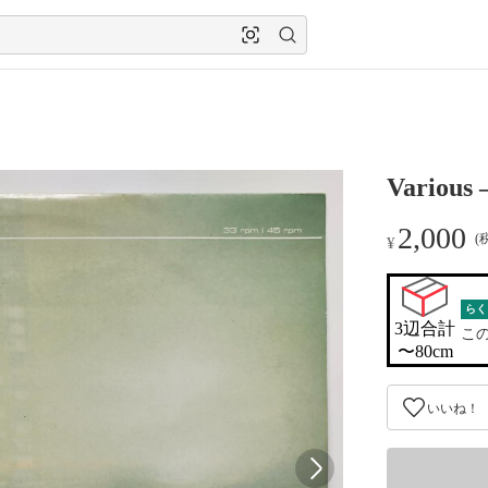
Various 
2,000
(
¥
らく
3辺合計

こ
〜80cm
いいね！