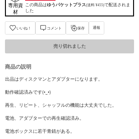
この商品は
ゆうパケットプラス
で配送されま
専用資
(送料 ¥455)
した
材
通報
いいね！
コメント
保存
売り切れました
商品の説明
出品はディスクマンとアダプターになります。

動作確認済みです(⁠•⁠‿⁠•⁠)

再生、リピート、シャッフルの機能は大丈夫でした。

電池、アダプターでの再生確認済み。

電池ボックスに若干青錆がある。
