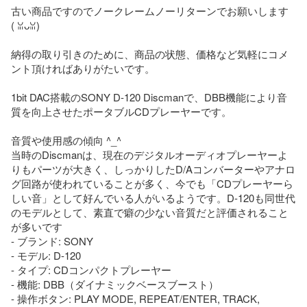
古い商品ですのでノークレームノーリターンでお願いします
(⁠ ⁠ꈍ⁠ᴗ⁠ꈍ⁠)

納得の取り引きのために、商品の状態、価格など気軽にコメ
ント頂ければありがたいです。

1bit DAC搭載のSONY D-120 Discmanで、DBB機能により音
質を向上させたポータブルCDプレーヤーです。

音質や使用感の傾向 ^⁠_⁠^

当時のDiscmanは、現在のデジタルオーディオプレーヤーよ
りもパーツが大きく、しっかりしたD/Aコンバーターやアナロ
グ回路が使われていることが多く、今でも「CDプレーヤーら
しい音」として好んでいる人がいるようです。D-120も同世代
のモデルとして、素直で癖の少ない音質だと評価されること
が多いです

- ブランド: SONY

- モデル: D-120

- タイプ: CDコンパクトプレーヤー

- 機能: DBB（ダイナミックベースブースト）

- 操作ボタン: PLAY MODE, REPEAT/ENTER, TRACK, 