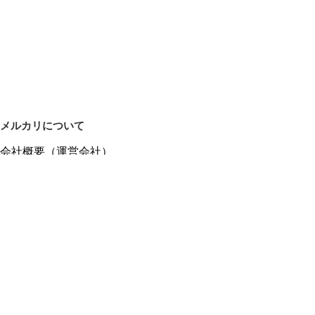
メルカリについて
会社概要（運営会社）
採用情報
プレスリリース
公式ブログ
プレスキット
メルカリUS
メルカリShops
m department（エムデパ）
ヘルプ
ヘルプセンター（ガイド・お問い合わせ）
メルカリShopsでショップを開設する