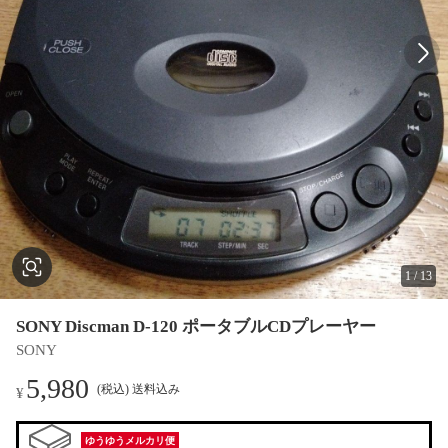
1
/
13
SONY Discman D-120 ポータブルCDプレーヤー
SONY
5,980
(税込) 送料込み
¥
ゆうゆうメルカリ便