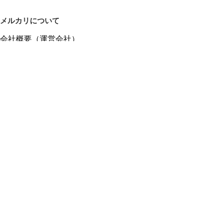
メルカリについて
会社概要（運営会社）
採用情報
プレスリリース
公式ブログ
プレスキット
メルカリUS
メルカリShops
m department（エムデパ）
ヘルプ
ヘルプセンター（ガイド・お問い合わせ）
メルカリShopsでショップを開設する
メルカリShops ショップ管理画面にログイン
メルカリShops出店者向けガイド
お問い合わせ一覧
フリーワードから商品をさがす
プライバシーと利用規約
メルカリ利用規約