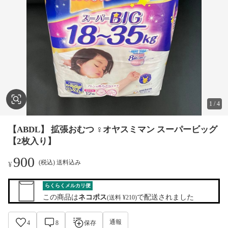
1
/
4
【ABDL】 拡張おむつ ♀オヤスミマン スーパービッグ
【2枚入り】
900
(税込) 送料込み
¥
らくらくメルカリ便
この商品は
ネコポス
で配送されました
(送料 ¥210)
通報
4
8
保存