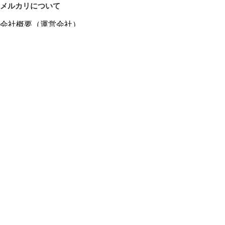
メルカリについて
会社概要（運営会社）
採用情報
プレスリリース
公式ブログ
プレスキット
メルカリUS
メルカリShops
m department（エムデパ）
ヘルプ
ヘルプセンター（ガイド・お問い合わせ）
メルカリShopsでショップを開設する
メルカリShops ショップ管理画面にログイン
メルカリShops出店者向けガイド
お問い合わせ一覧
フリーワードから商品をさがす
プライバシーと利用規約
メルカリ利用規約
メルカリShops利用規約