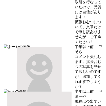
取引を行なって
いたので、品質
には自信があり
ます！

拡張おむつにつ
いて、文章だけ
で申し訳ありま
せんが、ご了承
ください！
半年以上前
報告する
そら
コメント失礼し
ます。拡張おむ
つの写真を見せ
て欲しいのです
が、追加してく
れますでしょう
か？
半年以上前
報告する
まーや
現在は今出てい