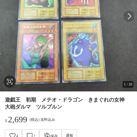
1
/
18
遊戯王 初期 メテオ・ドラゴン きまぐれの女神
大砲ダルマ ツルプルン
2,699
(税込) 送料込み
¥
通報
4
2
保存