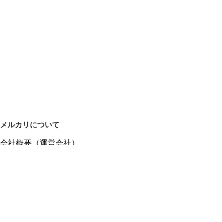
メルカリについて
会社概要（運営会社）
採用情報
プレスリリース
公式ブログ
プレスキット
メルカリUS
メルカリShops
m department（エムデパ）