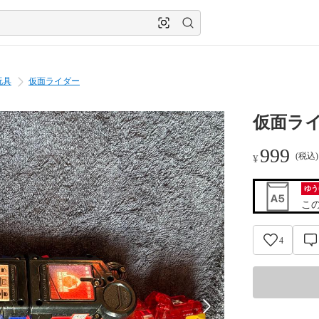
玩具
仮面ライダー
仮面ラ
999
(税込
¥
ゆう
こ
4