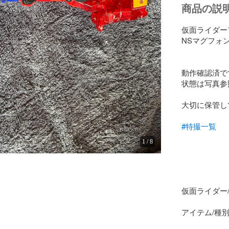
商品の説
仮面ライダーフ
NSマグフォン
動作確認済です
状態は写真参照
大切に保管し
#特撮一覧
1
/
8
仮面ライダー/
アイテム/種別·