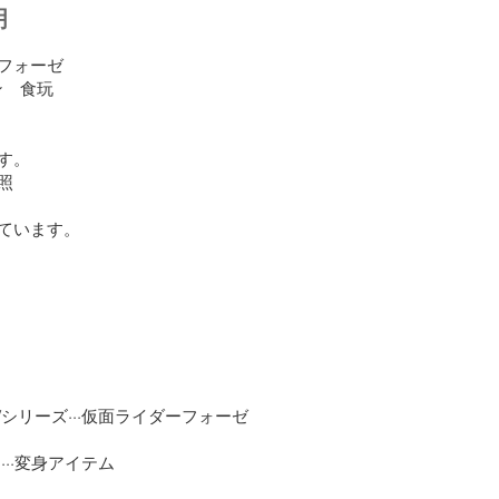
明
ォーゼ 　 

　食玩

。



ています。

シリーズ···仮面ライダーフォーゼ

··変身アイテム
