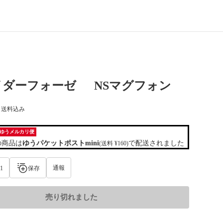
イダーフォーゼ NSマグフォン
) 送料込み
ゆうメルカリ便
の商品は
ゆうパケットポストmini
で配送されました
(送料 ¥160)
通報
1
保存
売り切れました