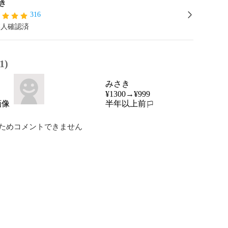
き
316
本人確認済
1)
みさき
¥1300→¥999
半年以上前
報告する
ためコメントできません