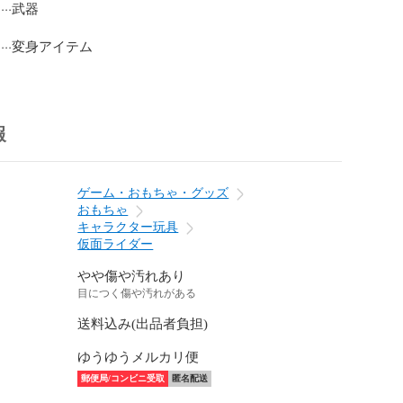
··武器

··変身アイテム

報
ゲーム・おもちゃ・グッズ
おもちゃ
キャラクター玩具
仮面ライダー
やや傷や汚れあり
目につく傷や汚れがある
送料込み(出品者負担)
ゆうゆうメルカリ便
郵便局/コンビニ受取
匿名配送